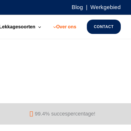
Blog
|
Werkgebied
Lekkagesoorten
Over ons
CONTACT
99.4% succespercentage!