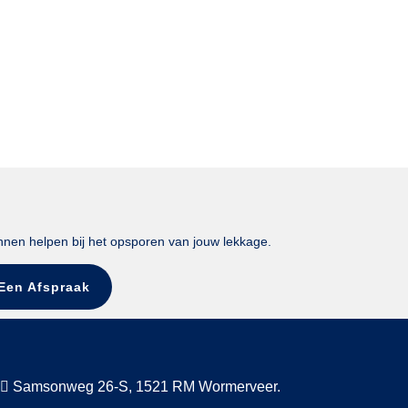
nnen helpen bij het opsporen van jouw lekkage.
 Een Afspraak
Samsonweg 26-S, 1521 RM Wormerveer.