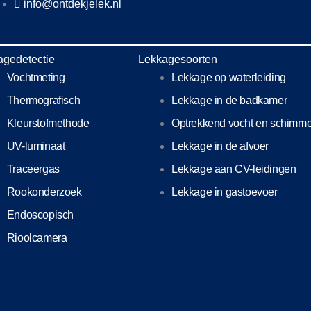
info@ontdekjelek.nl
agedetectie
Lekkagesoorten
Vochtmeting
Lekkage op waterleiding
Thermografisch
Lekkage in de badkamer
Kleurstofmethode
Optrekkend vocht en schimme
UV-luminaat
Lekkage in de afvoer
Traceergas
Lekkage aan CV-leidingen
Rookonderzoek
Lekkage in gastoevoer
Endoscopisch
Rioolcamera