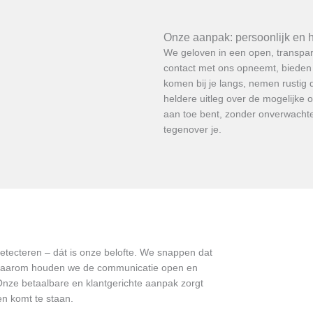
Onze aanpak: persoonlijk en 
We geloven in een open, transpa
contact met ons opneemt, bieden 
komen bij je langs, nemen rustig 
heldere uitleg over de mogelijke 
aan toe bent, zonder onverwachte 
tegenover je.
tecteren – dát is onze belofte. We snappen dat
jn. Daarom houden we de communicatie open en
t. Onze betaalbare en klantgerichte aanpak zorgt
en komt te staan.