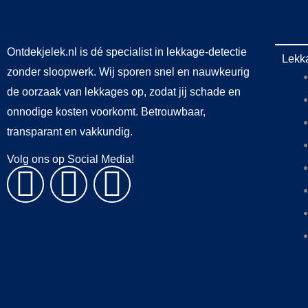
Ontdekjelek.nl is dé specialist in lekkage-detectie
Lekk
zonder sloopwerk. Wij sporen snel en nauwkeurig
de oorzaak van lekkages op, zodat jij schade en
onnodige kosten voorkomt. Betrouwbaar,
transparant en vakkundig.
Volg ons op Social Media!
F
L
I
a
i
n
c
n
s
e
k
t