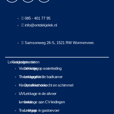
a
i
n
c
n
s
085 - 401 77 95
info@ontdekjelek.nl
e
k
t
b
e
a
Samsonweg 26-S, 1521 RM Wormerveer.
o
d
g
Lekkagedetectie
Lekkagesoorten
o
i
r
Vochtmeting
Lekkage op waterleiding
Thermografisch
Lekkage in de badkamer
k
n
a
Kleurstofmethode
Optrekkend vocht en schimmel
m
UV-
Lekkage in de afvoer
luminaat
Lekkage aan CV-leidingen
Traceergas
Lekkage in gastoevoer