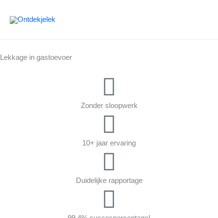
Ga
naar
de
inhoud
Lekkage in gastoevoer
Zonder sloopwerk
10+ jaar ervaring
Duidelijke rapportage