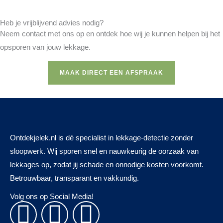
Heb je vrijblijvend advies nodig?
Neem contact met ons op en ontdek hoe wij je kunnen helpen bij het
opsporen van jouw lekkage.
MAAK DIRECT EEN AFSPRAAK
Ontdekjelek.nl is dé specialist in lekkage-detectie zonder
sloopwerk. Wij sporen snel en nauwkeurig de oorzaak van
lekkages op, zodat jij schade en onnodige kosten voorkomt.
Betrouwbaar, transparant en vakkundig.
Volg ons op Social Media!
F
L
I