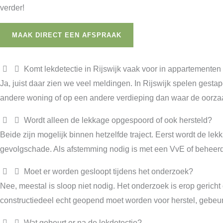
verder!
MAAK DIRECT EEN AFSPRAAK
Komt lekdetectie in Rijswijk vaak voor in appartemente
Ja, juist daar zien we veel meldingen. In Rijswijk spelen gest
andere woning of op een andere verdieping dan waar de oorzaak
Wordt alleen de lekkage opgespoord of ook hersteld?
Beide zijn mogelijk binnen hetzelfde traject. Eerst wordt de l
gevolgschade. Als afstemming nodig is met een VvE of beheerder,
Moet er worden gesloopt tijdens het onderzoek?
Nee, meestal is sloop niet nodig. Het onderzoek is erop gerich
constructiedeel echt geopend moet worden voor herstel, gebeur
Wat gebeurt er na de lekdetectie?