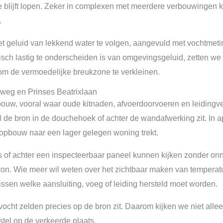
ie blijft lopen. Zeker in complexen met meerdere verbouwingen
.
et geluid van lekkend water te volgen, aangevuld met vochtmeti
sch lastig te onderscheiden is van omgevingsgeluid, zetten we t
om de vermoedelijke breukzone te verkleinen.
eg en Prinses Beatrixlaan
bouw, vooral waar oude kitnaden, afvoerdoorvoeren en leiding
ijl de bron in de douchehoek of achter de wandafwerking zit. I
eropbouw naar een lager gelegen woning trekt.
 of achter een inspecteerbaar paneel kunnen kijken zonder onn
n. Wie meer wil weten over het zichtbaar maken van temperatuurv
issen welke aansluiting, voeg of leiding hersteld moet worden.
vocht zelden precies op de bron zit. Daarom kijken we niet alle
tel op de verkeerde plaats.