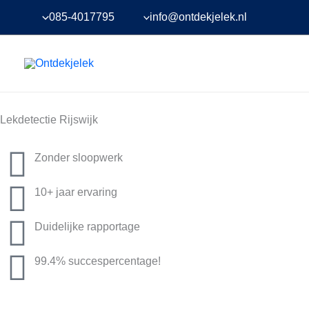
Ga
085-4017795
info@ontdekjelek.nl
naar
de
inhoud
Lekdetectie Rijswijk
Zonder sloopwerk
10+ jaar ervaring
Duidelijke rapportage
99.4% succespercentage!