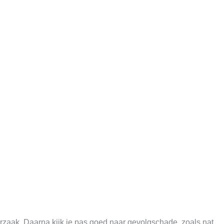
 oorzaak. Daarna kijk je pas goed naar gevolgschade, zoals nat