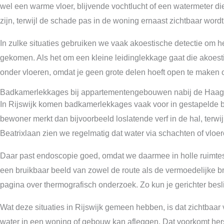
wel een warme vloer, blijvende vochtlucht of een watermeter d
zijn, terwijl de schade pas in de woning ernaast zichtbaar wordt
In zulke situaties gebruiken we vaak akoestische detectie om h
gekomen. Als het om een kleine leidinglekkage gaat die akoesti
onder vloeren, omdat je geen grote delen hoeft open te maken 
Badkamerlekkages bij appartementengebouwen nabij de Haagw
In Rijswijk komen badkamerlekkages vaak voor in gestapelde 
bewoner merkt dan bijvoorbeeld loslatende verf in de hal, terw
Beatrixlaan zien we regelmatig dat water via schachten of vlo
Daar past endoscopie goed, omdat we daarmee in holle ruimtes
een bruikbaar beeld van zowel de route als de vermoedelijke bro
pagina over thermografisch onderzoek. Zo kun je gerichter besl
Wat deze situaties in Rijswijk gemeen hebben, is dat zichtbaar 
water in een woning of gebouw kan afleggen. Dat voorkomt hers